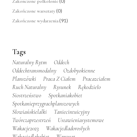
(0)
Zakonczone polkolonie
(0)
Zakończone warsztaty
(91)
Zakończone wydarzenia
Tags
Naturalny Rytm
Oddech
Oddechtransmodalny
Ozdobyokienne
Planszówki
Praca Z Ciałem
Pracazciałem
Ruch Naturalny
Rysunek
Rękodzieło
Siostrzeństwo
Spotkaniakobiet
Spotkanieprzygrachplanszowych
Słowiańskielalki
Taniecintuicyjny
Twórczaprzestrzeń
Ustawieniasystemowe
Wakacje2023
Wakacjedladorosłych
Wakacjedlakobiet
Warsztat