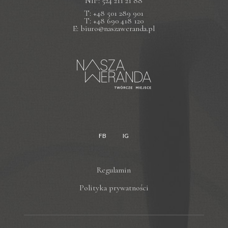
NIP: 524 211 21 88
T: +48 501 289 901
T: +48 690 418 120
E: biuro@naszaweranda.pl
FB
IG
Regulamin
Polityka prywatności