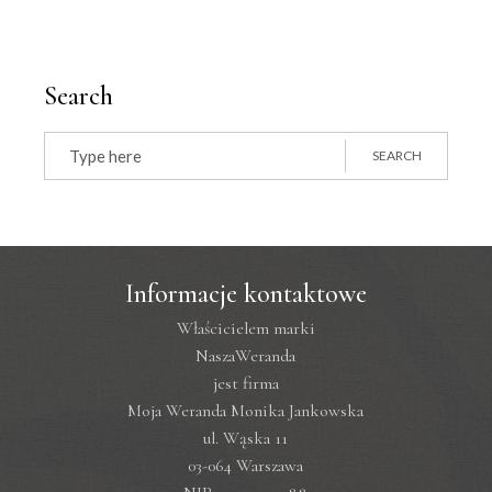
Search
Search
for:
SEARCH
Informacje kontaktowe
Właścicielem marki
NaszaWeranda
jest firma
Moja Weranda Monika Jankowska
ul. Wąska 11
03-064 Warszawa