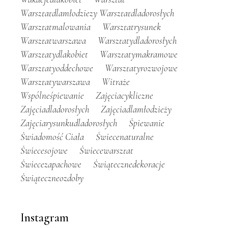
Warsztatdlamłodziezy Warsztatdladorosłych
Warsztatmalowania
Warsztatrysunek
Warsztatwarszawa
Warsztatydladorosłych
Warsztatydlakobiet
Warsztatymakramowe
Warsztatyoddechowe
Warsztatyrozwojowe
Warsztatywarszawa
Witraże
Wspólneśpiewanie
Zajęciacykliczne
Zajęciadladorosłych
Zajęciadlamłodzieży
Zajęciarysunkudladorosłych
Śpiewanie
Świadomość Ciała
Świecenaturalne
Świecesojowe
Świecewarsztat
Świecezapachowe
Świątecznedekoracje
Świąteczneozdoby
Instagram