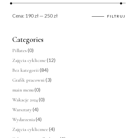
Cena:
190 zł
—
250 zł
FILTRUJ
Cena
Cena
min
max
Categories
(0)
Pillates
(12)
Zajęcia cykliczne
(84)
Bez kategorii
(3)
Grafik pracowni
(0)
main menu
(0)
Wakacje 2024
(4)
Warsztaty
(4)
Wydarzenia
(4)
Zajęcia cyklicznee