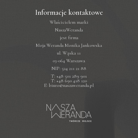
Informacje kontaktowe
Właścicielem marki
NaszaWeranda
jest firma
Moja Weranda Monika Jankowska
ul. Wąska 11
03-064 Warszawa
NIP: 524 211 21 88
T: +48 501 289 901
T: +48 690 418 120
E: biuro@naszaweranda.pl