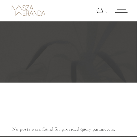
Skip
to
the
0
content
Archive
No posts were found for provided query parameters.