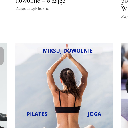
dowolnie – 8 zajęć
po
W
Zajęcia cykliczne
Zaj