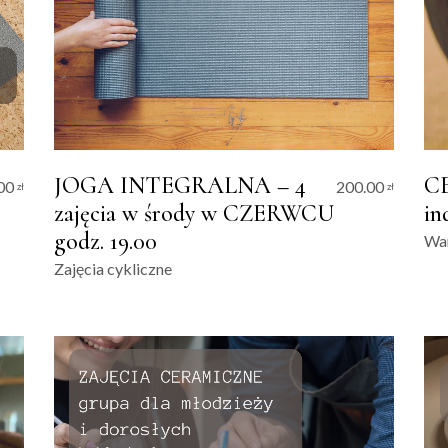
JOGA INTEGRALNA – 4
CE
.00
200.00
zł
zł
zajęcia w środy w CZERWCU
in
godz. 19.00
War
Zajęcia cykliczne