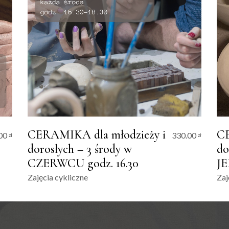
CERAMIKA dla młodzieży i
CE
00
330.00
zł
zł
dorosłych – 3 środy w
do
CZERWCU godz. 16.30
J
Zajęcia cykliczne
Zaj