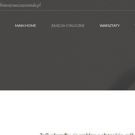
biuro@naszaweranda.pl
MAIN HOME
ZAJĘCIA CYKLICZNE
WARSZTATY
Zajęcia cykliczne