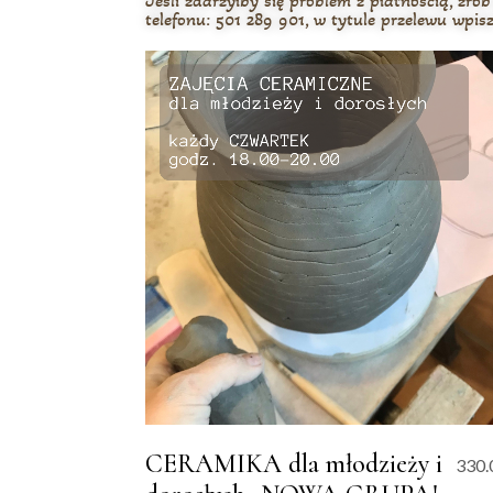
Jeśli zdarzyłby się problem z płatnością, zr
telefonu: 501 289 901, w tytule przelewu wpisz
CERAMIKA dla młodzieży i
330.