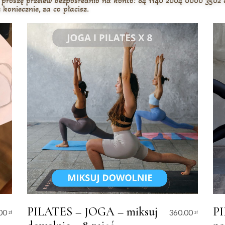
ób proszę przelew bezpośrednio na konto: 84 1140 2004 0000 3502
 koniecznie, za co płacisz.
PILATES – JOGA – miksuj
PI
00
360.00
zł
zł