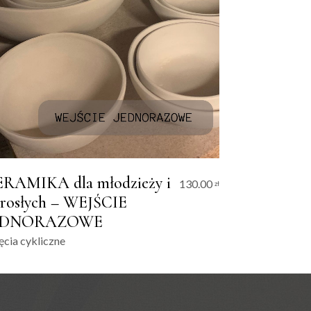
RAMIKA dla młodzieży i
130.00
zł
rosłych – WEJŚCIE
EDNORAZOWE
ęcia cykliczne