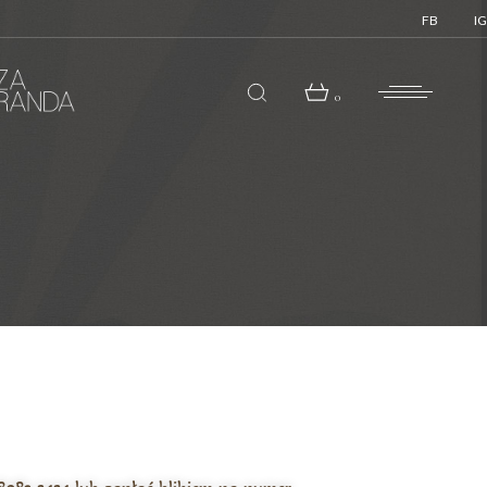
FB
IG
0