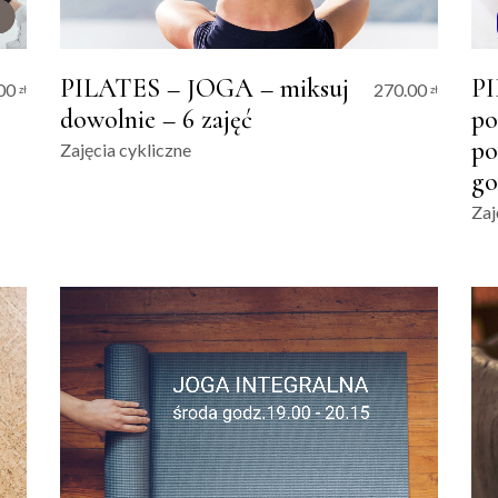
PILATES – JOGA – miksuj
PI
00
270.00
zł
zł
dowolnie – 6 zajęć
po
po
Zajęcia cykliczne
go
Zaj