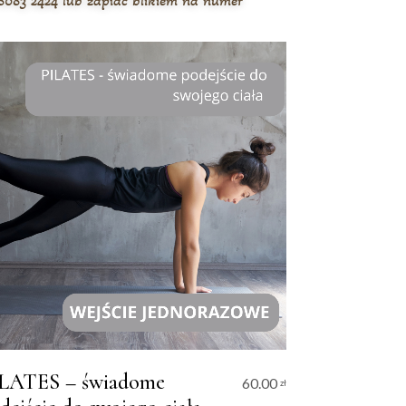
 8083 2424 lub zapłać blikiem na numer
LATES – świadome
60.00
zł