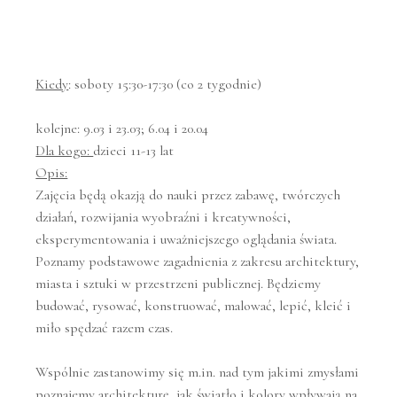
Kiedy
: soboty 15:30-17:30 (co 2 tygodnie)
kolejne: 9.03 i 23.03; 6.04 i 20.04
Dla kogo:
dzieci 11-13 lat
Opis:
Zajęcia będą okazją do nauki przez zabawę, twórczych
działań, rozwijania wyobraźni i kreatywności,
eksperymentowania i uważniejszego oglądania świata.
Poznamy podstawowe zagadnienia z zakresu architektury,
miasta i sztuki w przestrzeni publicznej. Będziemy
budować, rysować, konstruować, malować, lepić, kleić i
miło spędzać razem czas.
Wspólnie zastanowimy się m.in. nad tym jakimi zmysłami
poznajemy architekturę, jak światło i kolory wpływają na