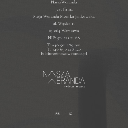
NaszaWeranda
jest firma
Moja Weranda Monika Jankowska
ul. Wąska 11
03-064 Warszawa
NIP: 524 211 21 88
T: +48 501 289 901
T: +48 690 418 120
E: biuro@naszaweranda.pl
FB
IG