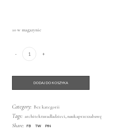
10 w magazynie
Archi-ciekawe ZAJĘCIA ARCHITEKTONICZNE DLA DZIECI 11
-
+
DODAJ DO KOSZYKA
Category:
Bez kategorii
Tags:
,
architekturadladzieci
naukaprzezzabawę
Share:
FB
TW
PIN