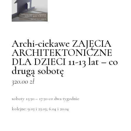
Archi-ciekawe ZAJĘCIA
ARCHITEKTONICZNE
DLA DZIECI 11-13 lat – co
drugą sobotę
320.00
zł
soboty 15:30 – 17:30 co dwa tygodnie
kolejne: 9.03 i 23.03; 6.04 i 20.04