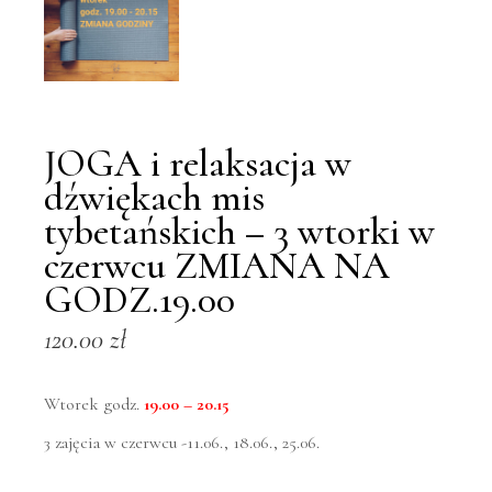
JOGA i relaksacja w
dźwiękach mis
tybetańskich – 3 wtorki w
czerwcu ZMIANA NA
GODZ.19.00
120.00
zł
Wtorek godz.
19.00 – 20.15
3 zajęcia w czerwcu -11.06., 18.06., 25.06.