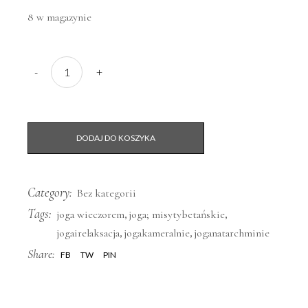
8 w magazynie
JOGA i relaksacja w dźwiękach mis tybetańskich - 3 wto
-
+
DODAJ DO KOSZYKA
Category:
Bez kategorii
Tags:
,
,
joga wieczorem
joga; misytybetańskie
,
,
jogairelaksacja
jogakameralnie
joganatarchminie
Share:
FB
TW
PIN