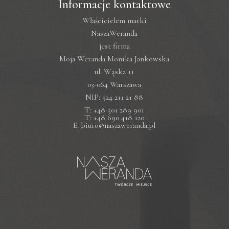
Informacje kontaktowe
Właścicielem marki
NaszaWeranda
jest firma
Moja Weranda Monika Jankowska
ul. Wąska 11
03-064 Warszawa
NIP: 524 211 21 88
T: +48 501 289 901
T: +48 690 418 120
E: biuro@naszaweranda.pl