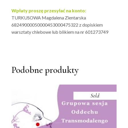
Wpłaty proszę przesyłać na konto:
TURKUSOWA Magdalena Zientarska
68249000050000453000475322 z dopiskiem
warsztaty chlebowe lub blikiem na nr 601273749
Podobne produkty
Sold