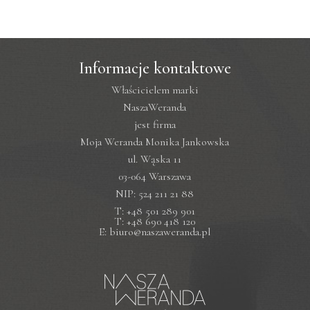
Informacje kontaktowe
Właścicielem marki
NaszaWeranda
jest firma
Moja Weranda Monika Jankowska
ul. Wąska 11
03-064 Warszawa
NIP: 524 211 21 88
T: +48 501 289 901
T: +48 690 418 120
E: biuro@naszaweranda.pl