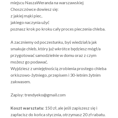
miejscu NaszaWeranda na warszawskiej
Choszczówce dowiesz się:
z jakiej mąki piec,
jakiego naczynia użyć
poznasz krok po kroku cały proces pieczenia chleba.
A zaczniemy od poczestunku, byś wiedział/a jak
smakuje chleb, który już wkrótce będziesz mógł/a
przygotować samodzielnie w domu oraz z czym
możesz go podawać.
Wyjdziesz z umiejętnością zrobienia prostego chleba
orkiszowo-żytniego, przepisem i 30-letnim żytnim
zakwasem.
Zapisy: trendyeko@gmail.com
Koszt warsztatu
: 150 zł, ale jeśli zapiszesz się i
zapłacisz do końca stycznia, otrzymasz 20 zł rabatu.