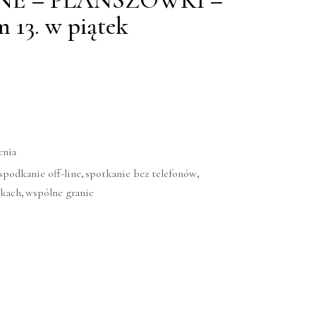
E – PLANSZÓWKI –
 13. w piątek
enia
,
,
spodkanie off-line
spotkanie bez telefonów
,
wkach
wspólne granie