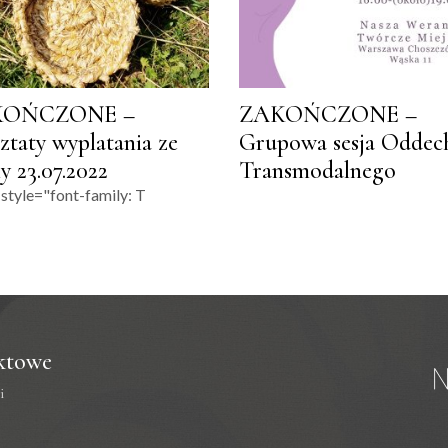
KOŃCZONE –
ZAKOŃCZONE –
ztaty wyplatania ze
Grupowa sesja Oddec
y 23.07.2022
Transmodalnego
style="font-family: T
ktowe
i