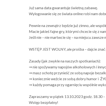
Już sama data gwarantuje świetną zabawę.
Wylogowanie się ze świata online robi nam dobr
Pewnie na zewnątrz będzie już zimno, ale wspó
Macie jakieś fajne gry, którymi chcecie się z na
Jeśli nie – nie martwcie się – na miejscu zawsze
WSTĘP JEST WOLNY, ale prośba – dajcie znać p
Zasady (jak zwykle na naszych spotkaniach):
⇒ nie spożywamy napojów alkoholowych i innyc
⇒ masz ochotę przynieść ze sobą napoje bezalko
⇒ koniecznie weźcie ze sobą dobry humor i 
⇒ każdy pomaga przy ogarnięciu wspólnie wykorz
Zapraszamy w piątek 13.10.2023 godz. 18.30 – 
Wstęp bezpłatny!