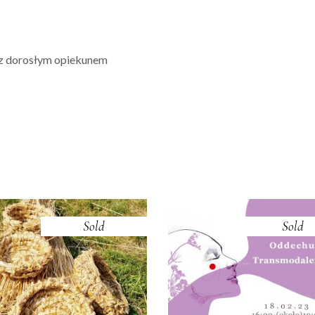
ą z dorosłym opiekunem
Sold
Sold