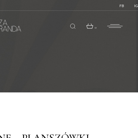
FB
IG
0