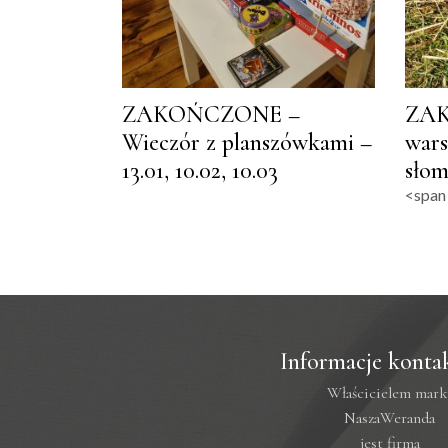
ZAKOŃCZONE –
ZA
Wieczór z planszówkami –
wars
13.01, 10.02, 10.03
słom
<span 
Informacje konta
Właścicielem mark
NaszaWeranda
jest firma