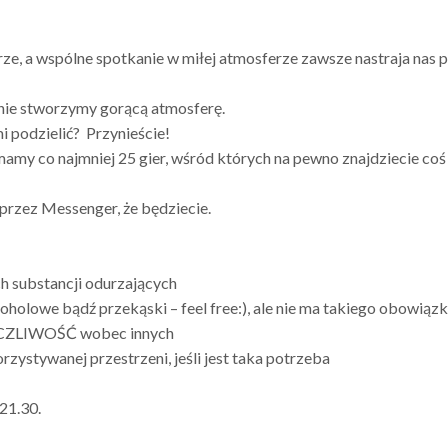
ze, a wspólne spotkanie w miłej atmosferze zawsze nastraja nas p
lnie stworzymy gorącą atmosferę.
mi podzielić? Przynieście!
 mamy co najmniej 25 gier, wśród których na pewno znajdziecie coś 
rzez Messenger, że będziecie.
h substancji odurzających
holowe bądź przekąski – feel free:), ale nie ma takiego obowiąz
ŻYCZLIWOŚĆ wobec innych
ystywanej przestrzeni, jeśli jest taka potrzeba
21.30.