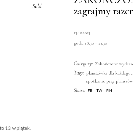
ZAKOŃCZON
Sold
zagrajmy razem
13.10.2023
godz. 18.30 – 21.30
Category:
Zakończone wydarz
Tags:
,
planszówki dla każdego
spotkanie przy planszó
Share:
FB
TW
PIN
o 13. w piątek.