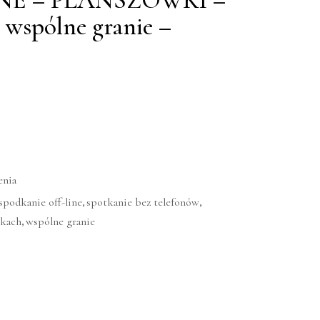
E – PLANSZÓWKI –
 wspólne granie –
enia
,
,
spodkanie off-line
spotkanie bez telefonów
,
wkach
wspólne granie