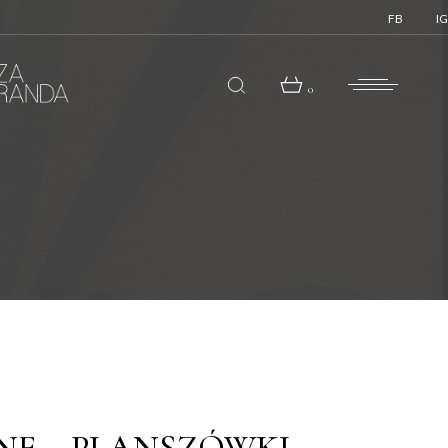
FB
IG
0