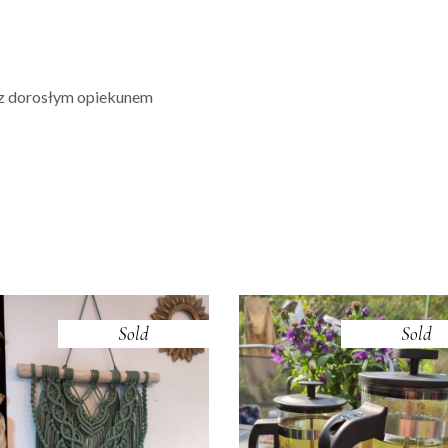
ą z dorosłym opiekunem
Sold
Sold