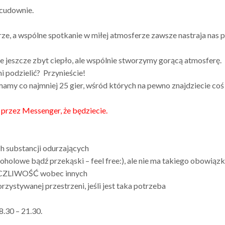
 cudownie.
ze, a wspólne spotkanie w miłej atmosferze zawsze nastraja nas p
e jeszcze zbyt ciepło, ale wspólnie stworzymy gorącą atmosferę.
mi podzielić? Przynieście!
 mamy co najmniej 25 gier, wśród których na pewno znajdziecie coś 
 przez Messenger, że będziecie.
h substancji odurzających
holowe bądź przekąski – feel free:), ale nie ma takiego obowiąz
ŻYCZLIWOŚĆ wobec innych
ystywanej przestrzeni, jeśli jest taka potrzeba
8.30 – 21.30.