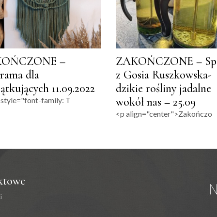
KOŃCZONE –
ZAKOŃCZONE – Spa
rama dla
z Gosia Ruszkowska-
ątkujących 11.09.2022
dzikie rośliny jadalne
wokół nas – 25.09
style="font-family: T
<p align="center">Zakończo
ktowe
i