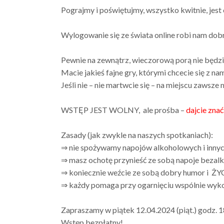
Pograjmy i poświętujmy, wszystko kwitnie, jest
Wylogowanie się ze świata online robi nam dobr
Pewnie na zewnątrz, wieczorową porą nie będzi
Macie jakieś fajne gry, którymi chcecie się z na
Jeśli nie – nie martwcie się – na miejscu zawsze
WSTĘP JEST WOLNY, ale prośba –
dajcie znać
Zasady (jak zwykle na naszych spotkaniach):
⇒ nie spożywamy napojów alkoholowych i innyc
⇒ masz ochotę przynieść ze sobą napoje bezalko
⇒ koniecznie weźcie ze sobą dobry humor i 
⇒ każdy pomaga przy ogarnięciu wspólnie wykorz
Zapraszamy w piątek 12.04.2024 (piąt.) godz. 1
Wstęp bezpłatny!