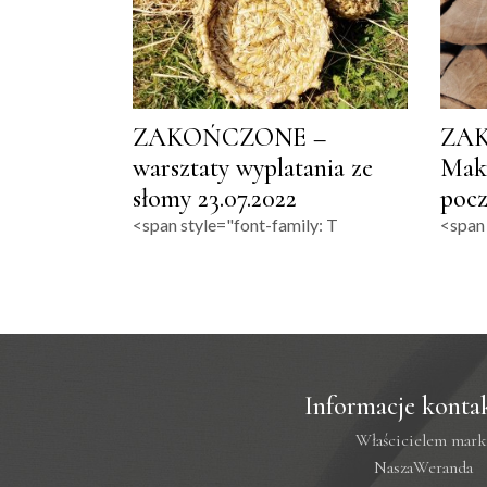
ZAKOŃCZONE –
ZA
warsztaty wyplatania ze
Mak
słomy 23.07.2022
pocz
<span style="font-family: T
<span 
Informacje konta
Właścicielem mark
NaszaWeranda