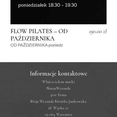
FLOW PILATES – OD
190.00
zł
PAŹDZIERNIKA
OD PAŹDZIERNIKA poniedz
Informacje kontaktowe
Właścicielem marki
NaszaWeranda
jest firma
Moja Weranda Monika Jankowska
ul. Wąska 11
03-064 Warszawa