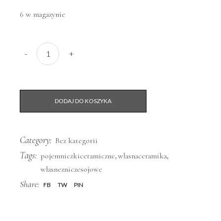
6 w magazynie
Tworzymy NATURALNE ZNICZE - z wosku sojowego w poje
-
+
DODAJ DO KOSZYKA
Category:
Bez kategorii
Tags:
,
,
pojemniczkiceramiczne
własnaceramika
własnezniczesojowe
Share:
FB
TW
PIN