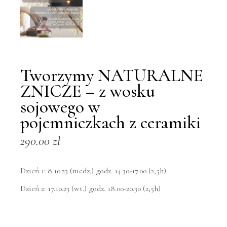
Tworzymy NATURALNE
ZNICZE – z wosku
sojowego w
pojemniczkach z ceramiki
290.00
zł
Dzień 1: 8.10.23 (niedz.) godz. 14.30-17.00 (2,5h)
Dzień 2: 17.10.23 (wt.) godz. 18.00-20.30 (2,5h)