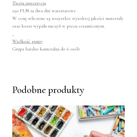
Twoja inwestycja
290 PLN za dwa dni warsztatowe
W cenę wliczone są wszystkie wysokiej jakości materiały
oraz koszt wypału naczyń w piecu ceramicznym.
Wielkość grupy
Grupa bardzo kameralna do 6 osób
Podobne produkty