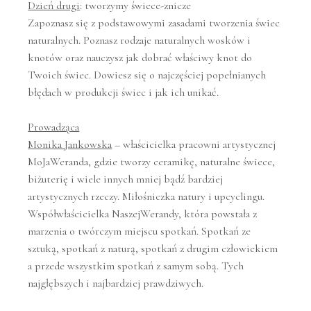
Dzień drugi
: tworzymy świece-znicze
Zapoznasz się z podstawowymi zasadami tworzenia świec
naturalnych. Poznasz rodzaje naturalnych wosków i
knotów oraz nauczysz jak dobrać właściwy knot do
Twoich świec. Dowiesz się o najczęściej popełnianych
błędach w produkcji świec i jak ich unikać.
Prowadząca
Monika Jankowska
– właścicielka pracowni artystycznej
MoJaWeranda, gdzie tworzy ceramikę, naturalne świece,
biżuterię i wiele innych mniej bądź bardziej
artystycznych rzeczy. Miłośniczka natury i upcyclingu.
Współwłaścicielka NaszejWerandy, która powstała z
marzenia o twórczym miejscu spotkań. Spotkań ze
sztuką, spotkań z naturą, spotkań z drugim człowiekiem
a przede wszystkim spotkań z samym sobą. Tych
najgłębszych i najbardziej prawdziwych.