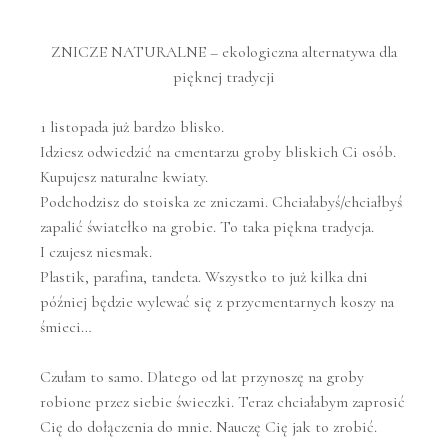
ZNICZE NATURALNE – ekologiczna alternatywa dla
pięknej tradycji
1 listopada już bardzo blisko.
Idziesz odwiedzić na cmentarzu groby bliskich Ci osób.
Kupujesz naturalne kwiaty.
Podchodzisz do stoiska ze zniczami. Chciałabyś/chciałbyś
zapalić światełko na grobie. To taka piękna tradycja.
I czujesz niesmak.
Plastik, parafina, tandeta. Wszystko to już kilka dni
później będzie wylewać się z przycmentarnych koszy na
śmieci…
Czułam to samo. Dlatego od lat przynoszę na groby
robione przez siebie świeczki. Teraz chciałabym zaprosić
Cię do dołączenia do mnie. Nauczę Cię jak to zrobić.