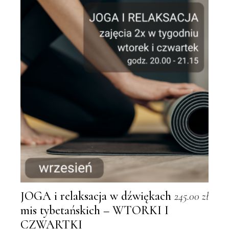
JOGA i relaksacja w dźwiękach
245.00
zł
mis tybetańskich – WTORKI I
CZWARTKI