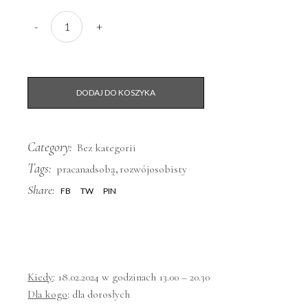
Ustawienia systemowe - DOROTA KLEPACKA-SULIMA - 18.0
-
+
DODAJ DO KOSZYKA
Category:
Bez kategorii
Tags:
,
pracanadsobą
rozwójosobisty
Share:
FB
TW
PIN
Kiedy
: 18.02.2024 w godzinach 13.00 – 20.30
Dla kogo
: dla dorosłych