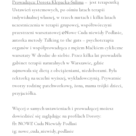
Prowadząca: Dorota Klepacka-Sulima
– jest terapeutką
Ustawień systemowych, po ośmiu latach terapii
indywidualnej własnej, w trzech nurtach i kilku latach
uczestniczenia w terapii grupowej, współtwórczyni
przestrzeni warsztatowej @Nowe Cuda niewidy Podlasie,
autorka metody Talking to the guts – psychoterapia
organów i współprowadząca z mężem Maćkiem cykliczne
warsztaty W drodze do siebie. Przez kilka lat prowadziła
gabinet terapii naturalnych w Warszawie, gdzie
zajmowała się dietą z obciążeniami, niedoborami. Była
rektorką na uczelni wyższej, wykładowczynią. Prywatnie
tworzy rodzinę patchworkową, żona, mama trójki dzieci,
przyjaciółka.
Więcej o samych ustawieniach i prowadzącej możesz
dowiedzieć się zaglądając na profilach Doroty:
fb: NOWE Cuda Niewidy Podlasi
ig: nowe_cuda_niewidy_podlasie