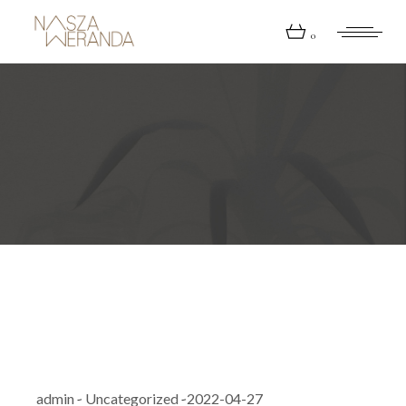
Skip
to
the
0
content
kwiecień 2022
admin
Uncategorized
2022-04-27