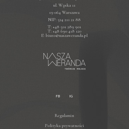
ul. Wąska 11
03-064 Warszawa
NIP: 524 211 21 88
T: +48 501 289 901
T: +48 690 418 120
E: biuro@naszaweranda.pl
FB
IG
Regulamin
Polityka prywatności