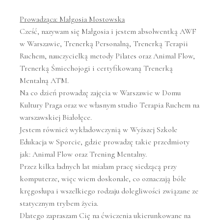
Prowadząca: Małgosia Mostowska
Cześć, nazywam się Małgosia i jestem absolwentką AWF
w Warszawie, Trenerką Personalną, Trenerką Terapii
Ruchem, nauczycielką metody Pilates oraz Animal Flow,
Trenerką Śmiechojogi i certyfikowaną Trenerką
Mentalną ATM.
Na co dzień prowadzę zajęcia w Warszawie w Domu
Kultury Praga oraz we własnym studio Terapia Ruchem na
warszawskiej Białołęce.
Jestem również wykładowczynią w Wyższej Szkole
Edukacja w Sporcie, gdzie prowadzę takie przedmioty
jak: Animal Flow oraz Trening Mentalny.
Przez kilka ładnych lat miałam pracę siedzącą przy
komputerze, więc wiem doskonale, co oznaczają bóle
kręgosłupa i wszelkiego rodzaju dolegliwości związane ze
statycznym trybem życia.
Dlatego zapraszam Cię na ćwiczenia ukierunkowane na