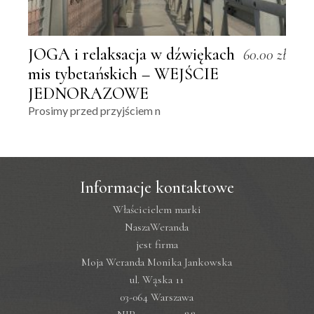
JOGA i relaksacja w dźwiękach
60.00
zł
mis tybetańskich – WEJŚCIE
JEDNORAZOWE
Prosimy przed przyjściem n
Informacje kontaktowe
Właścicielem marki
NaszaWeranda
jest firma
Moja Weranda Monika Jankowska
ul. Wąska 11
03-064 Warszawa