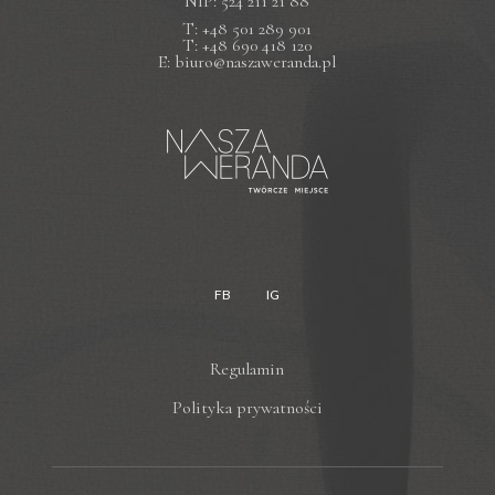
NIP: 524 211 21 88
T: +48 501 289 901
T: +48 690 418 120
E: biuro@naszaweranda.pl
FB
IG
Regulamin
Polityka prywatności