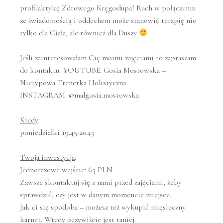
profilaktykę Zdrowego Kręgosłupa! Ruch w połączeniu
ze świadomością i oddechem może stanowić terapię nie
tylko dla Ciała, ale również dla Duszy
Jeśli zainteresowałam Cię moimi zajęciami to zapraszam
do kontaktu: YOUTUBE: Gosia Mostowska –
Nietypowa Trenerka Holistyczna
INSTAGRAM: @malgosia.mostowska
Kiedy
:
poniedziałki 19.45-20.45
Twoja inwestycja
:
Jednorazowe wejście: 65 PLN
Zawsze skontaktuj się z nami przed zajęciami, żeby
sprawdzić, czy jest w danym momencie miejsce.
Jak ci się spodoba – możesz też wykupić mięsieczny
karnet. Wtedy oczywiście jest taniej.