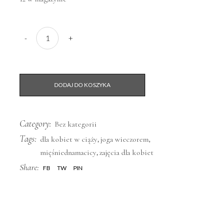
Joga MIĘŚNI DNA MIEDNICY - WEJŚCIE JEDNORAZOWE
-
+
DODAJ DO KOSZYKA
Category:
Bez kategorii
Tags:
,
,
dla kobiet w ciąży
joga wieczorem
,
mięśniednamacicy
zajęcia dla kobiet
Share:
FB
TW
PIN