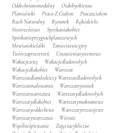
Oddechtransmodalny
Ozdobyokienne
Planszówki
Praca Z Ciałem
Pracazciałem
Ruch Naturalny
Rysunek
Rękodzieło
Siostrzeństwo
Spotkaniakobiet
Spotkanieprzygrachplanszowych
Słowiańskielalki
Taniecintuicyjny
Twórczaprzestrzeń
Ustawieniasystemowe
Wakacje2023
Wakacjedladorosłych
Wakacjedlakobiet
Warsztat
Warsztatdlamłodziezy Warsztatdladorosłych
Warsztatmalowania
Warsztatrysunek
Warsztatwarszawa
Warsztatydladorosłych
Warsztatydlakobiet
Warsztatymakramowe
Warsztatyoddechowe
Warsztatyrozwojowe
Warsztatywarszawa
Witraże
Wspólneśpiewanie
Zajęciacykliczne