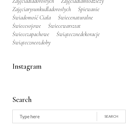
Zajęciadladorosłych
Zajęciadlamłodzieży
Zajęciarysunkudladorosłych
Śpiewanie
Świadomość Ciała
Świecenaturalne
Świecesojowe
Świecewarsztat
Świecezapachowe
Świątecznedekoracje
Świąteczneozdoby
Instagram
Search
Search
for:
SEARCH