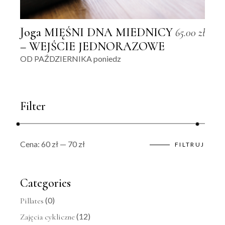
Joga MIĘŚNI DNA MIEDNICY
65.00
zł
– WEJŚCIE JEDNORAZOWE
OD PAŹDZIERNIKA poniedz
Filter
Cena:
60 zł
—
70 zł
FILTRUJ
Cena
Cena
min
max
Categories
(0)
Pillates
(12)
Zajęcia cykliczne