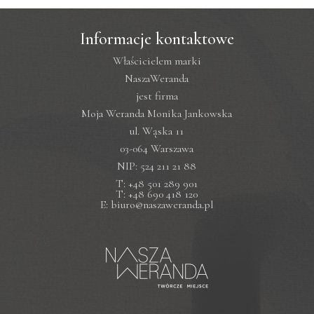
Informacje kontaktowe
Właścicielem marki
NaszaWeranda
jest firma
Moja Weranda Monika Jankowska
ul. Wąska 11
03-064 Warszawa
NIP: 524 211 21 88
T: +48 501 289 901
T: +48 690 418 120
E: biuro@naszaweranda.pl