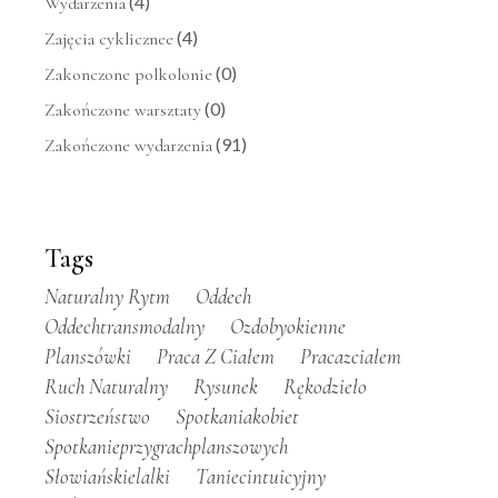
(4)
Wydarzenia
(4)
Zajęcia cyklicznee
(0)
Zakonczone polkolonie
(0)
Zakończone warsztaty
(91)
Zakończone wydarzenia
Tags
Naturalny Rytm
Oddech
Oddechtransmodalny
Ozdobyokienne
Planszówki
Praca Z Ciałem
Pracazciałem
Ruch Naturalny
Rysunek
Rękodzieło
Siostrzeństwo
Spotkaniakobiet
Spotkanieprzygrachplanszowych
Słowiańskielalki
Taniecintuicyjny