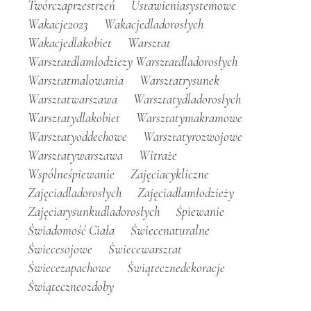
Twórczaprzestrzeń
Ustawieniasystemowe
Wakacje2023
Wakacjedladorosłych
Wakacjedlakobiet
Warsztat
Warsztatdlamłodziezy Warsztatdladorosłych
Warsztatmalowania
Warsztatrysunek
Warsztatwarszawa
Warsztatydladorosłych
Warsztatydlakobiet
Warsztatymakramowe
Warsztatyoddechowe
Warsztatyrozwojowe
Warsztatywarszawa
Witraże
Wspólneśpiewanie
Zajęciacykliczne
Zajęciadladorosłych
Zajęciadlamłodzieży
Zajęciarysunkudladorosłych
Śpiewanie
Świadomość Ciała
Świecenaturalne
Świecesojowe
Świecewarsztat
Świecezapachowe
Świątecznedekoracje
Świąteczneozdoby