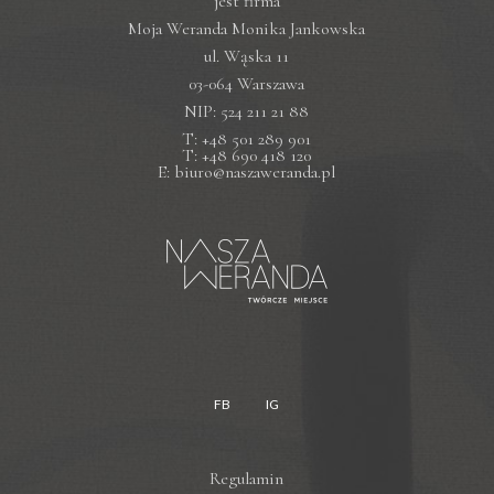
jest firma
Moja Weranda Monika Jankowska
ul. Wąska 11
03-064 Warszawa
NIP: 524 211 21 88
T: +48 501 289 901
T: +48 690 418 120
E: biuro@naszaweranda.pl
FB
IG
Regulamin