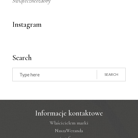
Świąteczneozdoby
Instagram
Search
Search
for:
SEARCH
Informacje kontaktowe
Właścicielem marki
NaszaWeranda