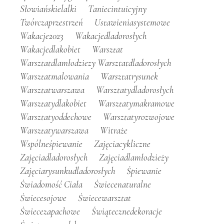
Słowiańskielalki
Taniecintuicyjny
Twórczaprzestrzeń
Ustawieniasystemowe
Wakacje2023
Wakacjedladorosłych
Wakacjedlakobiet
Warsztat
Warsztatdlamłodziezy Warsztatdladorosłych
Warsztatmalowania
Warsztatrysunek
Warsztatwarszawa
Warsztatydladorosłych
Warsztatydlakobiet
Warsztatymakramowe
Warsztatyoddechowe
Warsztatyrozwojowe
Warsztatywarszawa
Witraże
Wspólneśpiewanie
Zajęciacykliczne
Zajęciadladorosłych
Zajęciadlamłodzieży
Zajęciarysunkudladorosłych
Śpiewanie
Świadomość Ciała
Świecenaturalne
Świecesojowe
Świecewarsztat
Świecezapachowe
Świątecznedekoracje