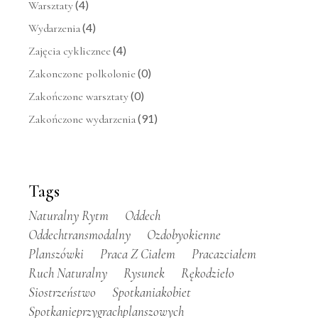
(4)
Warsztaty
(4)
Wydarzenia
(4)
Zajęcia cyklicznee
(0)
Zakonczone polkolonie
(0)
Zakończone warsztaty
(91)
Zakończone wydarzenia
Tags
Naturalny Rytm
Oddech
Oddechtransmodalny
Ozdobyokienne
Planszówki
Praca Z Ciałem
Pracazciałem
Ruch Naturalny
Rysunek
Rękodzieło
Siostrzeństwo
Spotkaniakobiet
Spotkanieprzygrachplanszowych