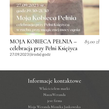
MOJA KOBIECA PEŁNIA –
85.00
zł
celebracja przy Pełni Księżyca
27.09.2023 (środa) godz
Informacje kontaktowe
Właścicielem marki
NaszaWeranda
jest firma
Moja Weranda Monika Jankowska