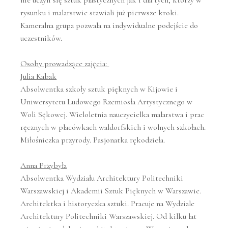
nie uczyli się sztuk plastycznych jak i dla tych, którzy w
rysunku i malarstwie stawiali już pierwsze kroki.
Kameralna grupa pozwala na indywidualne podejście do
uczestników.
Osoby prowadzące zajęcia:
Julia Kabak
Absolwentka szkoły sztuk pięknych w Kijowie i
Uniwersytetu Ludowego Rzemiosła Artystycznego w
Woli Sękowej. Wieloletnia nauczycielka malarstwa i prac
ręcznych w placówkach waldorfskich i wolnych szkołach.
Miłośniczka przyrody. Pasjonatka rękodzieła.
Anna Przybyła
Absolwentka Wydziału Architektury Politechniki
Warszawskiej i Akademii Sztuk Pięknych w Warszawie.
Architektka i historyczka sztuki. Pracuje na Wydziale
Architektury Politechniki Warszawskiej. Od kilku lat