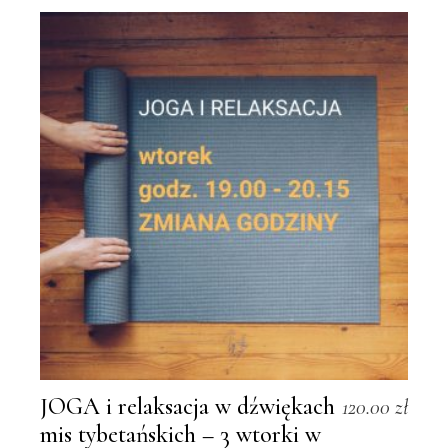
JOGA i relaksacja w dźwiękach
120.00
zł
mis tybetańskich – 3 wtorki w