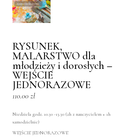
RYSUNEK,
MALARSTWO dla
młodzieży i dorosłych –
WEJŚCIE
JEDNORAZOWE
110.00
zł
Niedziela godz. 10.30 -13.30 (2h z nauczycielem + 1h
samodzielnie)
WEJŚCIE JEDNORAZOWE