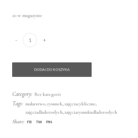
20 w magazynie
RYSUNEK, MALARSTWO dla młodzieży i dorosłych - WE
-
+
DODAJ DO KOSZYKA
Category:
Bez kategorii
Tags:
,
,
,
malarstwo
rysunek
zajęciacykliczne
,
zajęciadladorosłych
zajęciarysunkudladorosłych
Share:
FB
TW
PIN