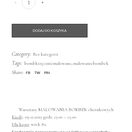
-
+
DODAJ DO KOSZYKA
Category:
Bez kategorii
Tags:
,
bombkiręczniemalowane
malowaniebombek
Share:
FB
TW
PIN
Warsztaty MALOWANIA BOMBEK choinkowych
Kiedy
: 09.12.2023 godz. 13.00 – 15.00
Dla kogo
: wiek 8+
Serdecznie zapraszamy na wyjątkowe warsztaty