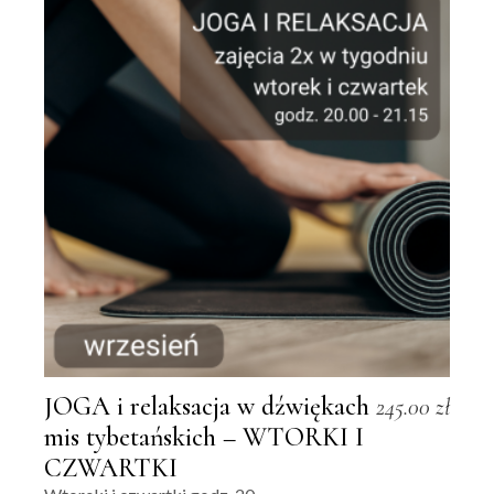
JOGA i relaksacja w dźwiękach
245.00
zł
mis tybetańskich – WTORKI I
CZWARTKI