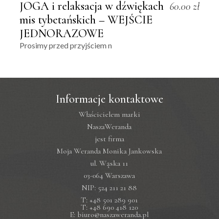
JOGA i relaksacja w dźwiękach
60.00
zł
mis tybetańskich – WEJŚCIE
JEDNORAZOWE
Prosimy przed przyjściem n
Informacje kontaktowe
Właścicielem marki
NaszaWeranda
jest firma
Moja Weranda Monika Jankowska
ul. Wąska 11
03-064 Warszawa
NIP: 524 211 21 88
T: +48 501 289 901
T: +48 690 418 120
E: biuro@naszaweranda.pl