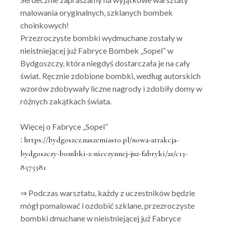
malowania oryginalnych, szklanych bombek
choinkowych!
Przezroczyste bombki wydmuchane zostały w
nieistniejącej już Fabryce Bombek „Sopel” w
Bydgoszczy, która niegdyś dostarczała je na cały
świat. Ręcznie zdobione bombki, według autorskich
wzorów zdobywały liczne nagrody i zdobiły domy w
różnych zakątkach świata.
Więcej o Fabryce „Sopel”
:
https://bydgoszcz.naszemiasto.
pl/nowa-atrakcja-
bydgoszczy-
bombki-z-nieczynnej-juz-
fabryki/ar/c13-
8575381
⇒ Podczas warsztatu, każdy z uczestników będzie
mógł pomalować i ozdobić szklane, przezroczyste
bombki dmuchane w nieistniejącej już Fabryce