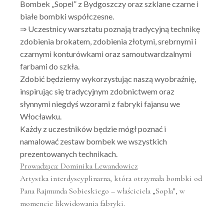
Bombek „Sopel” z Bydgoszczy oraz szklane czarne i
białe bombki współczesne.
⇒ Uczestnicy warsztatu poznają tradycyjną technikę
zdobienia brokatem, zdobienia złotymi, srebrnymi i
czarnymi konturówkami oraz samoutwardzalnymi
farbami do szkła.
Zdobić będziemy wykorzystując naszą wyobraźnię,
inspirując się tradycyjnym zdobnictwem oraz
słynnymi niegdyś wzorami z fabryki fajansu we
Włocławku.
Każdy z uczestników będzie mógł poznać i
namalować zestaw bombek we wszystkich
prezentowanych technikach.
Prowadząca: Dominika Lewandowicz
Artystka interdyscyplinarna, która otrzymała bombki od
Pana Rajmunda Sobieskiego – właściciela „Sopla”, w
momencie likwidowania fabryki.