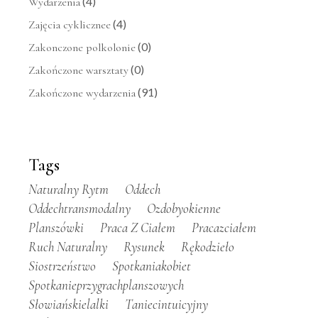
(4)
Wydarzenia
(4)
Zajęcia cyklicznee
(0)
Zakonczone polkolonie
(0)
Zakończone warsztaty
(91)
Zakończone wydarzenia
Tags
Naturalny Rytm
Oddech
Oddechtransmodalny
Ozdobyokienne
Planszówki
Praca Z Ciałem
Pracazciałem
Ruch Naturalny
Rysunek
Rękodzieło
Siostrzeństwo
Spotkaniakobiet
Spotkanieprzygrachplanszowych
Słowiańskielalki
Taniecintuicyjny