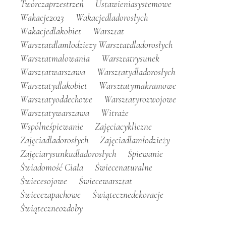
Twórczaprzestrzeń
Ustawieniasystemowe
Wakacje2023
Wakacjedladorosłych
Wakacjedlakobiet
Warsztat
Warsztatdlamłodziezy Warsztatdladorosłych
Warsztatmalowania
Warsztatrysunek
Warsztatwarszawa
Warsztatydladorosłych
Warsztatydlakobiet
Warsztatymakramowe
Warsztatyoddechowe
Warsztatyrozwojowe
Warsztatywarszawa
Witraże
Wspólneśpiewanie
Zajęciacykliczne
Zajęciadladorosłych
Zajęciadlamłodzieży
Zajęciarysunkudladorosłych
Śpiewanie
Świadomość Ciała
Świecenaturalne
Świecesojowe
Świecewarsztat
Świecezapachowe
Świątecznedekoracje
Świąteczneozdoby