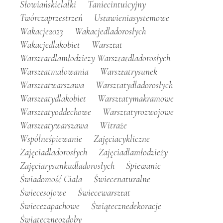
Słowiańskielalki
Taniecintuicyjny
Twórczaprzestrzeń
Ustawieniasystemowe
Wakacje2023
Wakacjedladorosłych
Wakacjedlakobiet
Warsztat
Warsztatdlamłodziezy Warsztatdladorosłych
Warsztatmalowania
Warsztatrysunek
Warsztatwarszawa
Warsztatydladorosłych
Warsztatydlakobiet
Warsztatymakramowe
Warsztatyoddechowe
Warsztatyrozwojowe
Warsztatywarszawa
Witraże
Wspólneśpiewanie
Zajęciacykliczne
Zajęciadladorosłych
Zajęciadlamłodzieży
Zajęciarysunkudladorosłych
Śpiewanie
Świadomość Ciała
Świecenaturalne
Świecesojowe
Świecewarsztat
Świecezapachowe
Świątecznedekoracje
Świąteczneozdoby