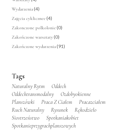
(4)
Wydarzenia
(4)
Zajęcia cyklicznee
(0)
Zakonczone polkolonie
(0)
Zakończone warsztaty
(91)
Zakończone wydarzenia
Tags
Naturalny Rytm
Oddech
Oddechtransmodalny
Ozdobyokienne
Planszówki
Praca Z Ciałem
Pracazciałem
Ruch Naturalny
Rysunek
Rękodzieło
Siostrzeństwo
Spotkaniakobiet
Spotkanieprzygrachplanszowych