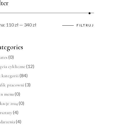
lter
na:
110 zł
—
340 zł
FILTRUJ
Cena
Cena
min
max
tegories
(0)
lates
(12)
ęcia cykliczne
(84)
 kategorii
(3)
afik pracowni
(0)
in menu
(0)
kacje 2024
(4)
rsztaty
(4)
darzenia