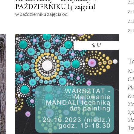
Zaj
PAŹDZIERNIKU (4 zajęcia)
Za
w październiku zajęcia od
Za
Za
Sold
T
Na
Od
Pl
Ru
Si
Sp
Sł
Tw