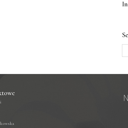
I
S
Se
for
ktowe
i
nkowska