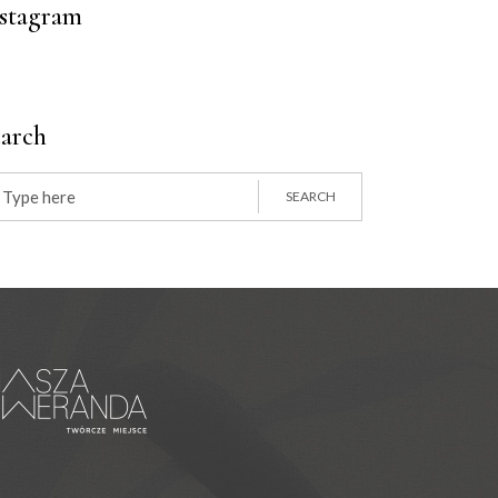
nstagram
earch
arch
:
SEARCH