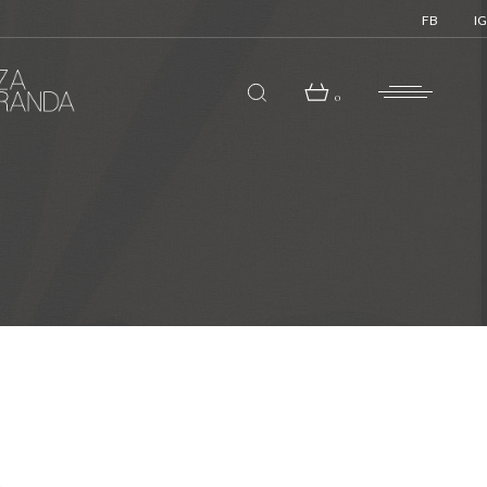
FB
IG
0