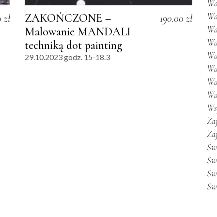
Wa
Wa
ZAKOŃCZONE –
0
zł
190.00
zł
Wa
Malowanie MANDALI
Wa
techniką dot painting
Wa
29.10.2023 godz. 15-18.3
Wa
Wa
Wa
Ws
Za
Za
Św
Św
Św
Św