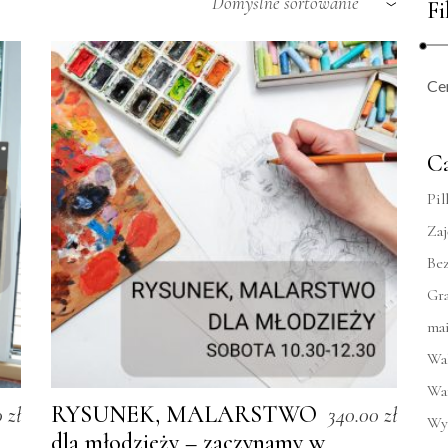
Domyślne sortowanie
Fi
Ce
Ca
Pil
Zaj
Bez
Gr
ma
Wa
Wa
RYSUNEK, MALARSTWO
0
zł
340.00
zł
Wy
dla młodzieży – zaczynamy w