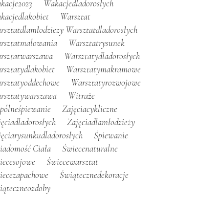
kacje2023
Wakacjedladorosłych
kacjedlakobiet
Warsztat
rsztatdlamłodziezy Warsztatdladorosłych
rsztatmalowania
Warsztatrysunek
rsztatwarszawa
Warsztatydladorosłych
rsztatydlakobiet
Warsztatymakramowe
rsztatyoddechowe
Warsztatyrozwojowe
rsztatywarszawa
Witraże
pólneśpiewanie
Zajęciacykliczne
jęciadladorosłych
Zajęciadlamłodzieży
jęciarysunkudladorosłych
Śpiewanie
iadomość Ciała
Świecenaturalne
iecesojowe
Świecewarsztat
iecezapachowe
Świątecznedekoracje
iąteczneozdoby