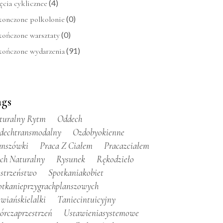
(4)
ęcia cyklicznee
(0)
konczone polkolonie
(0)
kończone warsztaty
(91)
kończone wydarzenia
ags
turalny Rytm
Oddech
dechtransmodalny
Ozdobyokienne
anszówki
Praca Z Ciałem
Pracazciałem
ch Naturalny
Rysunek
Rękodzieło
ostrzeństwo
Spotkaniakobiet
otkanieprzygrachplanszowych
owiańskielalki
Taniecintuicyjny
órczaprzestrzeń
Ustawieniasystemowe